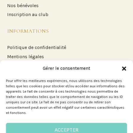
Nos bénévoles
Inscription au club
INFORMATIONS
Politique de confidentialité
Mentions légales
FAQ
Gérer le consentement
Pour offrir les meilleures expériences, nous utilisons des technologies
NOUS CONTACTER
telles que les cookies pour stocker et/ou accéder aux informations des
appareils. Le fait de consentir à ces technologies nous permettra de
traiter des données telles que le comportement de navigation ou les ID
Club Vosgien Pays de Dabo 6 rue de la grotte 57850 -
uniques sur ce site. Le fait de ne pas consentir ou de retirer son
Dabo
consentement peut avoir un effet négatif sur certaines caractéristiques
et fonctions.
Téléphone : +33 6 41 59 99 72
ACCEPTER
E-mail: contact@clubvosgiendabo.fr