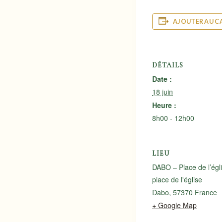
AJOUTER AU C
DÉTAILS
Date :
18 juin
Heure :
8h00 - 12h00
LIEU
DABO – Place de l’égl
place de l'église
Dabo
,
57370
France
+ Google Map