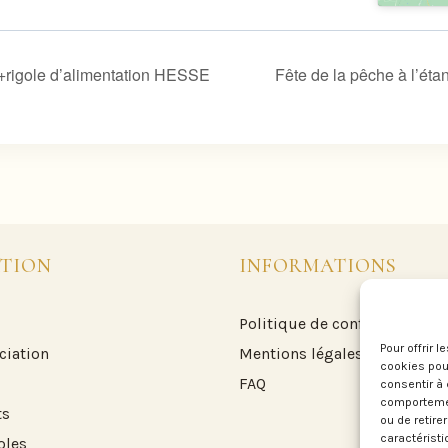
+rigole d’alimentation HESSE
Fête de la pêche à l’é
TION
INFORMATIONS
Politique de confidentialité
Pour offrir 
ciation
Mentions légales
cookies pour
FAQ
consentir à 
comportement
ts
ou de retire
caractéristi
oles