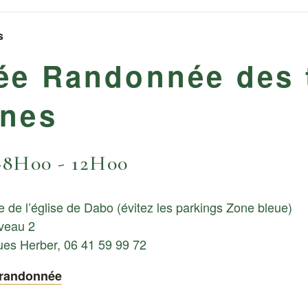
s
ée Randonnée des 
ines
>8H00
-
12H00
 de l’église de Dabo (évitez les parkings Zone bleue)
iveau 2
es Herber, 06 41 59 99 72
e randonnée