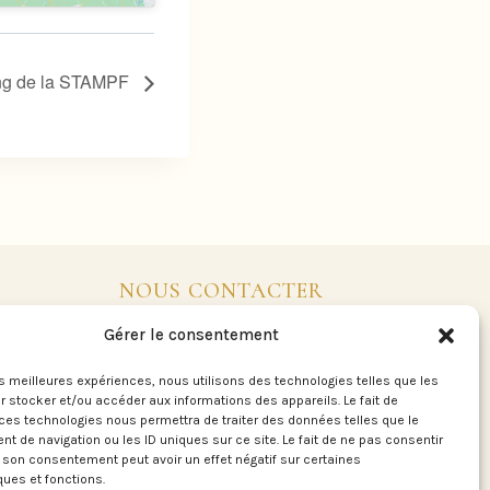
tang de la STAMPF
NOUS CONTACTER
Gérer le consentement
Club Vosgien Pays de Dabo 6 rue de la
grotte 57850 - Dabo
les meilleures expériences, nous utilisons des technologies telles que les
 stocker et/ou accéder aux informations des appareils. Le fait de
ces technologies nous permettra de traiter des données telles que le
 de navigation ou les ID uniques sur ce site. Le fait de ne pas consentir
Téléphone : +33 6 41 59 99 72
r son consentement peut avoir un effet négatif sur certaines
E-mail: contact@clubvosgiendabo.fr
ques et fonctions.